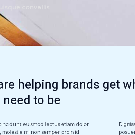
uisque convallis
are helping brands get w
 need to be
incidunt euismod lectus etiam dolor
Dignis
, molestie mi non semper proin id
posuer