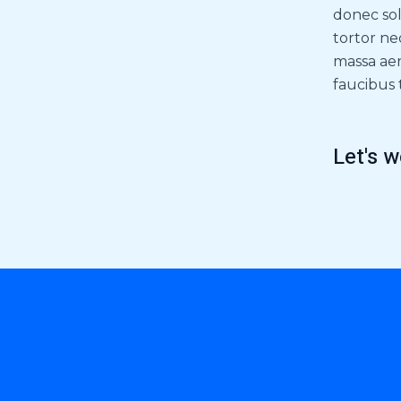
donec sol
tortor neq
massa aen
faucibus
Let's 