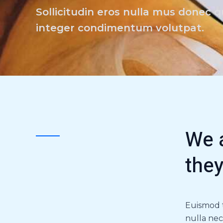
Sollicitudin eros nulla mus donec q
integer condimentum volutpat.
We 
they
Euismod t
nulla nec