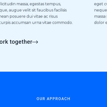
licitudin massa, egestas tempus,
eget c
ue, augue velit sit faucibus facilisis
neque,
ean posuere dui vitae ac risus
massa 
 turpis accumsan urna vitae commodo.
dolor 
work together
OUR APPROACH