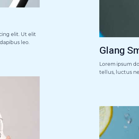
ng elit. Ut elit
 dapibus leo.
Glang S
Lorem ipsum dolo
tellus, luctus n